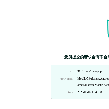
您所提交的请求含有不合
url：
911fb.com/share.php
user-agent：
Mozilla/5.0 (Linux; Andro
ome/131.0.0.0 Mobile Safa
time：
2026-08-07 11:45:38